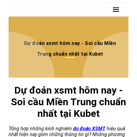
Skip
to
content
Soi Cầu Kubet 24h
Sổ Mơ
Dự đoán xsmt hôm nay - Soi cầu Miền
Thần số học
Trung chuẩn nhất tại Kubet
Dự Đoán XSMB
- Dự Đoán XSMT
- Dự Đoán XSMN
Dự đoán xsmt hôm nay -
THABET
Soi cầu Miền Trung chuẩn
nhất tại Kubet
Tổng hợp những kinh nghiệm
dự đoán XSMT
hiệu quả
nhất hiện nay gồm những thông tin gì? Những phương