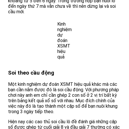
khoảng từ 5 đến 6 ngày. Trong trường hợp bạn nuôi lô
đến ngày thứ 7 mà vẫn chưa về thì nên dừng lại và soi
cầu mới.
Kinh
nghiệm
dự
đoán
XSMT
hiệu
quả
Soi theo cầu động
Một kinh nghiệm dự đoán XSMT hiệu quả khác mà các
bạn cần nắm được đó là soi cầu động. Với phương pháp
chơi này anh em chỉ cần ghép 2 con số ở 2 vị trí bất kỳ
trên bảng kết quả xổ số với nhau. Mục đích chính của
việc này đó là tạo thành một cặp số để bạn nuôi khung
trong 3 ngày tiếp theo.
Hiện nay các cao thủ soi cầu lô đề đánh giá những cặp
số được ghép từ cuối giải 8 và đầu giải 7 thường có xác