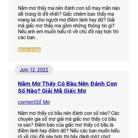
Nằm mơ thấy ma nên đánh con số may mắn nào
dễ trúng lô đề nhất? Giấc chiêm bao thấy ma
mang lại cho người mơ điềm lành hay dữ? Giải
mã giấc mơ thấy ma gồm những thông tin gì?
Nếu anh em muốn hiểu rõ về chủ đề này hơn thì
các bạn…
READ MORE
July 12, 2022
Nằm Mơ Thấy Có Bầu Nên Đánh Con
Số Nào? Giải Mã Giấc Mơ
content
Sổ Mơ
Nằm mơ thấy có bầu nên đánh con số nào? Các
chuyên gia sổ mơ giải mã giấc mơ thấy có bầu
ra sao? Điềm báo của giấc mơ thấy có bầu là
điềm lành hay điềm dữ? Nếu các bạn muốn hiểu
rõ về chủ đề này hơn thì hãy dành một chút