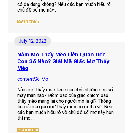
có đa dạng không? Nếu các bạn muốn hiểu rõ
chủ đề sổ mơ này…
READ MORE
July 12, 2022
Nằm Mơ Thấy Mèo Liên Quan Đến
Con Số Nào? Giải Mã Giấc Mơ Thấy
Mèo
content
Sổ Mơ
Nằm mơ thấy mèo liên quan đến những con số
may mắn nào? Điềm báo của giấc chiêm bao
thấy mèo mang lại cho người mơ là gì? Thông
tin giải mã giấc mơ thấy mèo có gì thú vị? Nếu
các bạn muốn hiểu rõ về chủ đề sổ mơ này hơn
thì mọi…
READ MORE