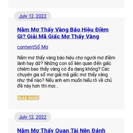
July 12, 2022
Nằm Mơ Thấy Vàng Báo Hiệu Điềm
Gì? Giải Mã Giấc Mơ Thấy Vàng
content
Sổ Mơ
Nằm mơ thấy vàng báo hiệu cho người mơ điềm
lành hay dữ? Những con số liên quan đến giấc
chiêm bao thấy vàng có đa dạng không? Các
chuyên gia sổ mơ giải mã giấc mơ thấy vàng
như thế nào? Nếu anh em muốn hiểu rõ về chủ
đề này hơn thì mọi…
READ MORE
July 12, 2022
Nằm Mơ Thấy Quan Tài Nên Đánh