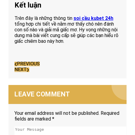
Kết luận
Trên đây là những thông tin
soi cầu kubet 24h
tổng hợp chi tiết về nằm mơ thấy chó nên đánh
con số nào và giải mã giấc mơ. Hy vọng những nội
dung mà bài viết cung cấp sẽ giúp các bạn hiểu rõ
giấc chiêm bao này hơn.
PREVIOUS
NEXT
LEAVE COMMENT
Your email address will not be published.
Required
fields are marked
*