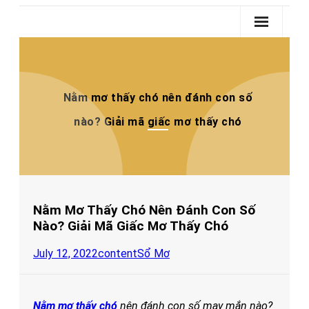
Skip
to
content
Soi Cầu Kubet 24h
Sổ Mơ
Nằm mơ thấy chó nên đánh con số
Thần số học
nào? Giải mã giấc mơ thấy chó
Dự Đoán XSMB
- Dự Đoán XSMT
- Dự Đoán XSMN
Nằm Mơ Thấy Chó Nên Đánh Con Số
THABET
Nào? Giải Mã Giấc Mơ Thấy Chó
July 12, 2022
content
Sổ Mơ
Nằm mơ thấy chó
nên đánh con số may mắn nào?