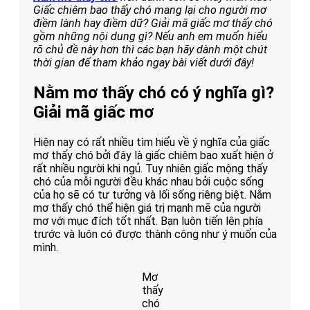
Giấc chiêm bao thấy chó mang lại cho người mơ
điềm lành hay điềm dữ? Giải mã giấc mơ thấy chó
gồm những nội dung gì? Nếu anh em muốn hiểu
rõ chủ đề này hơn thì các bạn hãy dành một chút
thời gian để tham khảo ngay bài viết dưới đây!
Nằm mơ thấy chó có ý nghĩa gì?
Giải mã giấc mơ
Hiện nay có rất nhiều tìm hiểu về ý nghĩa của giấc
mơ thấy chó bởi đây là giấc chiêm bao xuất hiện ở
rất nhiều người khi ngủ. Tuy nhiên giấc mộng thấy
chó của mỗi người đều khác nhau bởi cuộc sống
của họ sẽ có tư tưởng và lối sống riêng biệt. Nằm
mơ thấy chó thể hiện giá trị mạnh mẽ của người
mơ với mục đích tốt nhất. Bạn luôn tiến lên phía
trước và luôn có được thành công như ý muốn của
mình.
Mơ
thấy
chó