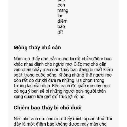
con
mang
lại
điềm
báo
gì?
Mộng thấy chó cắn
Nằm mơ thấy chó cắn mang lại rất nhiều điềm báo
khác nhau dành cho người mơ. Giấc mơ chó cắn
vào chân chảy máu cho thấy bạn đang bị mất kiểm
soát trong cuộc sống. Không những thế người mơ
còn rất do dự khi đưa ra những lựa chọn trong
tương lai của mình. Bên cạnh đó giấc mơ này còn
có ngụ ý bạn sẽ bị những người bạn, người thân
xung quanh lừa gạt để trục lợi về họ.
Chiêm bao thấy bị chó đuổi
Nếu như anh em nằm mơ thấy mình bị chó đuổi thì
đây là một điềm báo không được may mắn cho