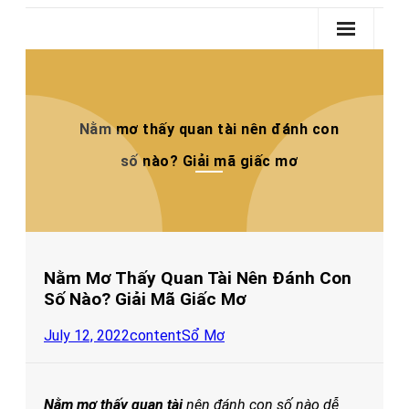
Skip
to
content
Soi Cầu Kubet 24h
Sổ Mơ
Nằm mơ thấy quan tài nên đánh con
Thần số học
số nào? Giải mã giấc mơ
Dự Đoán XSMB
- Dự Đoán XSMT
- Dự Đoán XSMN
Nằm Mơ Thấy Quan Tài Nên Đánh Con
THABET
Số Nào? Giải Mã Giấc Mơ
July 12, 2022
content
Sổ Mơ
Nằm mơ thấy quan tài
nên đánh con số nào dễ