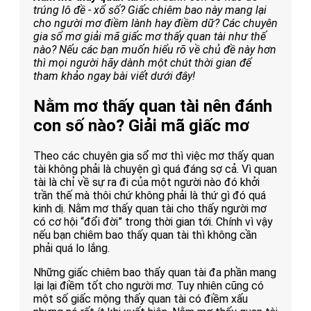
trúng lô đề - xổ số? Giấc chiêm bao này mang lại
cho người mơ điềm lành hay điềm dữ? Các chuyên
gia sổ mơ giải mã giấc mơ thấy quan tài như thế
nào? Nếu các bạn muốn hiểu rõ về chủ đề này hơn
thì mọi người hãy dành một chút thời gian để
tham khảo ngay bài viết dưới đây!
Nằm mơ thấy quan tài nên đánh
con số nào? Giải mã giấc mơ
Theo các chuyên gia sổ mơ thì việc mơ thấy quan
tài không phải là chuyện gì quá đáng sợ cả. Vì quan
tài là chỉ về sự ra đi của một người nào đó khởi
trần thế mà thôi chứ không phải là thứ gì đó quá
kinh dị. Nằm mơ thấy quan tài cho thấy người mơ
có cơ hội “đổi đời” trong thời gian tới. Chính vì vậy
nếu bạn chiêm bao thấy quan tài thì không cần
phải quá lo lắng.
Những giấc chiêm bao thấy quan tài đa phần mang
lại lại điềm tốt cho người mơ. Tuy nhiên cũng có
một số giấc mộng thấy quan tài có điềm xấu