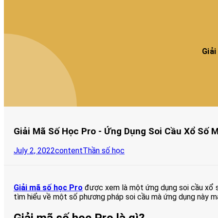
Giải
Giải Mã Số Học Pro - Ứng Dụng Soi Cầu Xổ Số 
July 2, 2022
content
Thần số học
Giải mã số học Pro
được xem là một ứng dụng soi cầu xổ s
tìm hiểu về một số phương pháp soi cầu mà ứng dụng này ma