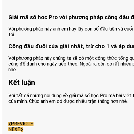
Giải mã số học Pro với phương pháp cộng đầu đ
Với phương pháp này anh em hãy lấy con số đầu tiên và cuối c
tới.
Cộng đầu đuôi của giải nhất, trừ cho 1 và áp 
Với phương pháp này chúng ta sẽ có một công thức tổng quát
cùng để đánh cho ngày tiếp theo. Ngoài ra còn có rất nhiều
nhé.
Kết luận
Với tất cả những nội dung về giải mã số học Pro mà bài viết 
của mình. Chúc anh em có được nhiều trận thắng hơn nhé.
PREVIOUS
NEXT