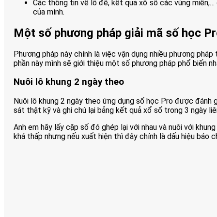
Các thông tin về lô đề, kết quả xổ số các vùng miền,… đ
của mình.
Một số phương pháp giải mã số học Pr
Phương pháp này chính là việc vận dụng nhiều phương pháp t
phần này mình sẽ giới thiệu một số phương pháp phổ biến nh
Nuôi lô khung 2 ngày theo
Nuôi lô khung 2 ngày theo ứng dụng số học Pro được đánh gi
sát thật kỹ và ghi chú lại bảng kết quả xổ số trong 3 ngày 
Anh em hãy lấy cặp số đó ghép lại với nhau và nuôi với khun
khá thấp nhưng nếu xuất hiện thì đây chính là dấu hiệu báo c