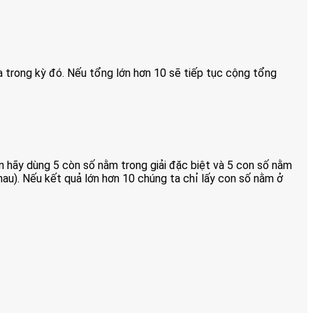
 trong kỳ đó. Nếu tổng lớn hơn 10 sẽ tiếp tục cộng tổng
n hãy dùng 5 còn số nằm trong giải đặc biệt và 5 con số nằm
nhau). Nếu kết quả lớn hơn 10 chúng ta chỉ lấy con số nằm ở