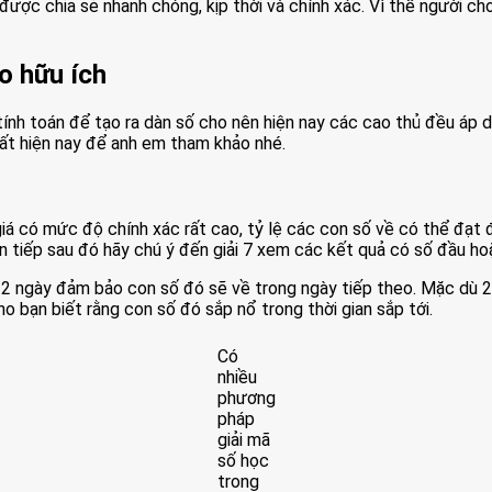
ược chia sẻ nhanh chóng, kịp thời và chính xác. Vì thế người chơi
o hữu ích
ính toán để tạo ra dàn số cho nên hiện nay các cao thủ đều áp 
ất hiện nay để anh em tham khảo nhé.
á có mức độ chính xác rất cao, tỷ lệ các con số về có thể đạt
liên tiếp sau đó hãy chú ý đến giải 7 xem các kết quả có số đầu 
g 2 ngày đảm bảo con số đó sẽ về trong ngày tiếp theo. Mặc dù 2 
ho bạn biết rằng con số đó sắp nổ trong thời gian sắp tới.
Có
nhiều
phương
pháp
giải mã
số học
trong