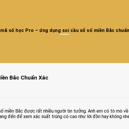
 mã số học Pro – ứng dụng soi cầu xổ số miền Bắc chuẩ
Miền Bắc Chuẩn Xác
ố miền Bắc được rất nhiều người tin tưởng. Anh em có tò mò về
ng đến để xem xác suất trúng có cao như lời đồn hay không nhé 