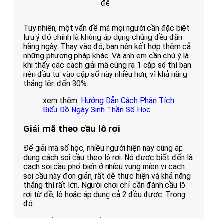
đề
Tuy nhiên, một vấn đề mà mọi người cần đặc biệt
lưu ý đó chính là không áp dụng chúng đều đặn
hằng ngày. Thay vào đó, bạn nên kết hợp thêm cả
những phương pháp khác. Và anh em cần chú ý là
khi thấy các cách giải mã cùng ra 1 cặp số thì bạn
nên đầu tư vào cặp số này nhiều hơn, vì khả năng
thắng lên đến 80%.
xem thêm:
Hướng Dẫn Cách Phân Tích
Biểu Đồ Ngày Sinh Thần Số Học
Giải mã theo cầu lô rơi
Để giải mã số học, nhiều người hiện nay cũng áp
dụng cách soi cầu theo lô rơi. Nó được biết đến là
cách soi cầu phổ biến ở nhiều vùng miền vì cách
soi cầu này đơn giản, rất dễ thực hiện và khả năng
thắng thì rất lớn. Người chơi chỉ cần đánh cầu lô
rơi từ đề, lô hoặc áp dụng cả 2 đều được. Trong
đó: