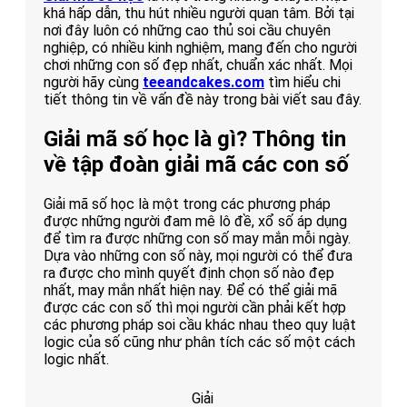
khá hấp dẫn, thu hút nhiều người quan tâm. Bởi tại
nơi đây luôn có những cao thủ soi cầu chuyên
nghiệp, có nhiều kinh nghiệm, mang đến cho người
chơi những con số đẹp nhất, chuẩn xác nhất. Mọi
người hãy cùng
teeandcakes.com
tìm hiểu chi
tiết thông tin về vấn đề này trong bài viết sau đây.
Giải mã số học là gì? Thông tin
về tập đoàn giải mã các con số
Giải mã số học là một trong các phương pháp
được những người đam mê lô đề, xổ số áp dụng
để tìm ra được những con số may mắn mỗi ngày.
Dựa vào những con số này, mọi người có thể đưa
ra được cho mình quyết định chọn số nào đẹp
nhất, may mắn nhất hiện nay. Để có thể giải mã
được các con số thì mọi người cần phải kết hợp
các phương pháp soi cầu khác nhau theo quy luật
logic của số cũng như phân tích các số một cách
logic nhất.
Giải