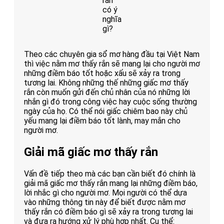
rắn
có ý
nghĩa
gì?
Theo các chuyên gia sổ mơ hàng đầu tại Việt Nam
thì việc nằm mơ thấy rắn sẽ mang lại cho người mơ
những điềm báo tốt hoặc xấu sẽ xảy ra trong
tương lai. Không những thế những giấc mơ thấy
rắn còn muốn gửi đến chủ nhân của nó những lời
nhắn gì đó trong công việc hay cuộc sống thường
ngày của họ. Có thể nói giấc chiêm bao này chủ
yếu mang lại điềm báo tốt lành, may mắn cho
người mơ.
Giải mã giấc mơ thấy rắn
Vấn đề tiếp theo mà các bạn cần biết đó chính là
giải mã giấc mơ thấy rắn mang lại những điềm báo,
lời nhắc gì cho người mơ. Mọi người có thể dựa
vào những thông tin này để biết được nằm mơ
thấy rắn có điềm báo gì sẽ xảy ra trong tương lai
và đưa ra hướng xử lý phù hợp nhất. Cụ thể: