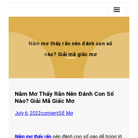
Skip
to
content
Soi Cầu Kubet 24h
Sổ Mơ
Nằm mơ thấy rắn nên đánh con số
Thần số học
nào? Giải mã giấc mơ
Dự Đoán XSMB
- Dự Đoán XSMT
- Dự Đoán XSMN
Nằm Mơ Thấy Rắn Nên Đánh Con Số
THABET
Nào? Giải Mã Giấc Mơ
July 6, 2022
content
Sổ Mơ
Nằm mơ thấy rắn
nên đánh con số nào dễ trúng lô