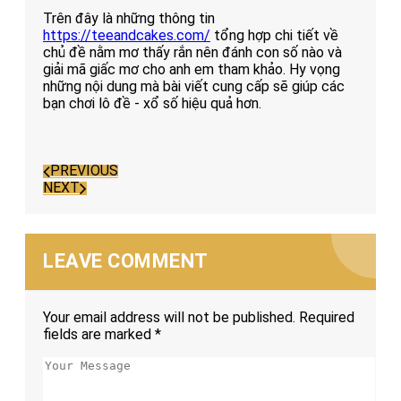
Trên đây là những thông tin
https://teeandcakes.com/
tổng hợp chi tiết về
chủ đề nằm mơ thấy rắn nên đánh con số nào và
giải mã giấc mơ cho anh em tham khảo. Hy vọng
những nội dung mà bài viết cung cấp sẽ giúp các
bạn chơi lô đề - xổ số hiệu quả hơn.
PREVIOUS
NEXT
LEAVE COMMENT
Your email address will not be published.
Required
fields are marked
*