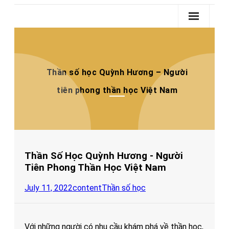
Skip
to
content
Soi Cầu Kubet 24h
Sổ Mơ
Thần số học Quỳnh Hương – Người
Thần số học
tiên phong thần học Việt Nam
Dự Đoán XSMB
- Dự Đoán XSMT
- Dự Đoán XSMN
Thần Số Học Quỳnh Hương - Người
THABET
Tiên Phong Thần Học Việt Nam
July 11, 2022
content
Thần số học
Với những người có nhu cầu khám phá về thần học,