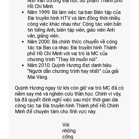
Anh Văn trường Đại học Sư phạm Thành phố
Hồ Chí Minh.
Năm 1999: Bà làm việc tại ban Biên tập của
Đài truyền hình HTV và làm đồng thời nhiều
công việc khác nhau như: Cộng tác viên bản
tin tiếng Anh, biên tập viên, giáo viên Anh
văn, giảng viên…
Năm 2000: Bà chính thức chuyển về công
tác tại Ban ca nhạc Đài truyền hình Thành
phố Hồ Chí Minh với vai trò là MC của
chương trình “Thay lời muốn nói”.
Năm 2010: Quỳnh Hương đạt danh hiệu
“Người dẫn chương trình hay nhất” của giải
Mai Vàng.
Quỳnh Hương ngay từ khi còn giữ vai trò MC đã có
niềm say mê và nghiên cứu thần học. Chính vì vậy,
bà đã quyết định nghỉ việc sau một thời gian dài
công tác tại Đài truyền hình Thành phố Hồ Chính
Minh để chuyên tâm cho lĩnh vực này.
Với
những
cống