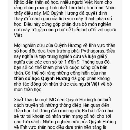
Nhắc đến thần số học, nhiều người Việt Nam cho
rằng chúng mang tính chất tâm linh, bói toán. Nhận
thấy điều này, MC Quỳnh Hương đã quyết định
thay đổi cách gọi của lĩnh vực này thành nhân số
học. Điều này cũng góp phần đưa bộ môn nghiên
cứu này tới gần cũng như dễ hiểu hơn đối với người
Việt.
Mọi nghiên cứu của Quỳnh Hương về lĩnh vực thần
số học đều dựa trên trường phái Pythagoras. Điều
này nghĩa là tập trung nghiên cứu và luận giải ý
nghĩa của các con số từ 1 đến 9. Thông qua đó,
bạn sẽ có thể khám phá về cuộc sống của bản
thân. Có thể nói rằng những cống hiến của nhà
thần số học Quỳnh Hương
đã góp phần không
nhỏ tác động tới nhận thức của người Việt về bộ
môn thần học.
Xuất thân là một MC nên Quỳnh Hương luôn biết
cách truyền tải những thông điệp liên quan đến
thần học tới đông đảo mọi người. Bà bắt đầu chia
sẻ từ tài khoản cá nhân trên mạng xã hội cho tới
các tựa sách. Những nghiên cứu của Quỳnh Hương
về lĩnh vực thần học đều dựa trên nền tảng là