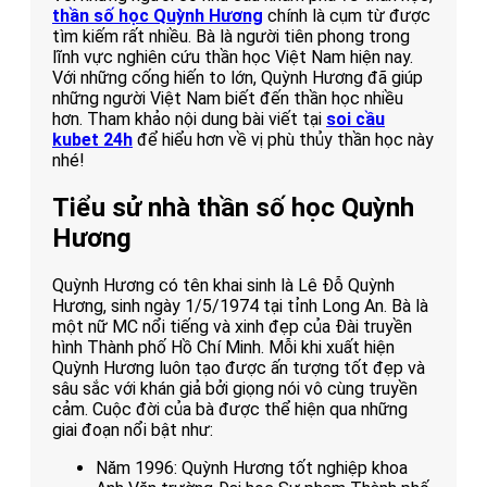
thần số học Quỳnh Hương
chính là cụm từ được
tìm kiếm rất nhiều. Bà là người tiên phong trong
lĩnh vực nghiên cứu thần học Việt Nam hiện nay.
Với những cống hiến to lớn, Quỳnh Hương đã giúp
những người Việt Nam biết đến thần học nhiều
hơn. Tham khảo nội dung bài viết tại
soi cầu
kubet 24h
để hiểu hơn về vị phù thủy thần học này
nhé!
Tiểu sử nhà thần số học Quỳnh
Hương
Quỳnh Hương có tên khai sinh là Lê Đỗ Quỳnh
Hương, sinh ngày 1/5/1974 tại tỉnh Long An. Bà là
một nữ MC nổi tiếng và xinh đẹp của Đài truyền
hình Thành phố Hồ Chí Minh. Mỗi khi xuất hiện
Quỳnh Hương luôn tạo được ấn tượng tốt đẹp và
sâu sắc với khán giả bởi giọng nói vô cùng truyền
cảm. Cuộc đời của bà được thể hiện qua những
giai đoạn nổi bật như:
Năm 1996: Quỳnh Hương tốt nghiệp khoa