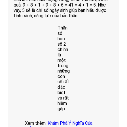
quả: 9 + 8 + 1 + 9 + 8 + 6 = 41 = 4 + 1 = 5. Như
vậy, 5 sẽ là chỉ số ngày sinh giúp bạn hiểu được
tính cách, năng lực của bản thân.
Thần
số
học
số 2
chính
là
một
trong
những
con
số rất
đặc
biệt
và rất
hiếm
gặp
Xem thêm:
Khám Phá Ý Nghĩa Của