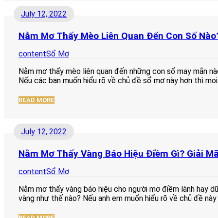
July 12, 2022
Nằm Mơ Thấy Mèo Liên Quan Đến Con Số Nào?
content
Sổ Mơ
Nằm mơ thấy mèo liên quan đến những con số may mắn nào?
Nếu các bạn muốn hiểu rõ về chủ đề sổ mơ này hơn thì mọ
READ MORE
July 12, 2022
Nằm Mơ Thấy Vàng Báo Hiệu Điềm Gì? Giải M
content
Sổ Mơ
Nằm mơ thấy vàng báo hiệu cho người mơ điềm lành hay dữ
vàng như thế nào? Nếu anh em muốn hiểu rõ về chủ đề này
READ MORE