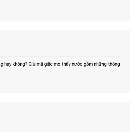
ng hay không? Giải mã giấc mơ thấy nước gồm những thông