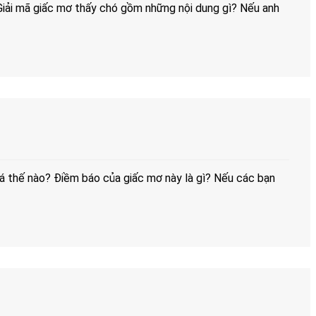
iải mã giấc mơ thấy chó gồm những nội dung gì? Nếu anh
á thế nào? Điềm báo của giấc mơ này là gì? Nếu các bạn