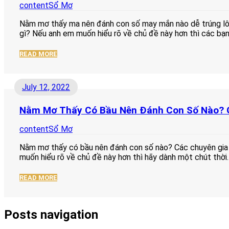
content
Sổ Mơ
Nằm mơ thấy ma nên đánh con số may mắn nào dễ trúng lô 
gì? Nếu anh em muốn hiểu rõ về chủ đề này hơn thì các bạ
READ MORE
July 12, 2022
Nằm Mơ Thấy Có Bầu Nên Đánh Con Số Nào? G
content
Sổ Mơ
Nằm mơ thấy có bầu nên đánh con số nào? Các chuyên gia 
muốn hiểu rõ về chủ đề này hơn thì hãy dành một chút thời
READ MORE
Posts navigation