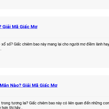
 Giải Mã Giấc Mơ
- xổ số? Giấc chiêm bao này mang lại cho người mơ điềm lành ha
…
Mắn Nào? Giải Mã Giấc Mơ
rong tương lai? Giấc chiêm bao này có liên quan đến những co
 hơn thì hãy…