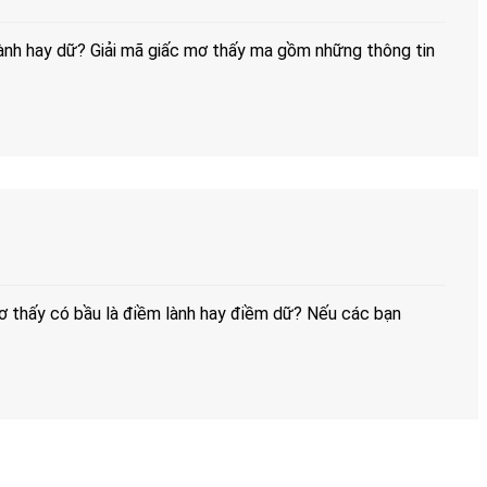
ành hay dữ? Giải mã giấc mơ thấy ma gồm những thông tin
ơ thấy có bầu là điềm lành hay điềm dữ? Nếu các bạn