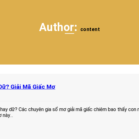
Author:
content
Dữ? Giải Mã Giấc Mơ
hay dữ? Các chuyên gia sổ mơ giải mã giấc chiêm bao thấy con 
ơ này…