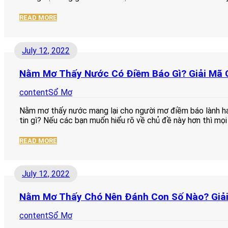
READ MORE
July 12, 2022
Nằm Mơ Thấy Nước Có Điềm Báo Gì? Giải Mã 
content
Sổ Mơ
Nằm mơ thấy nước mang lại cho người mơ điềm báo lành ha
tin gì? Nếu các bạn muốn hiểu rõ về chủ đề này hơn thì mọ
READ MORE
July 12, 2022
Nằm Mơ Thấy Chó Nên Đánh Con Số Nào? Giải
content
Sổ Mơ